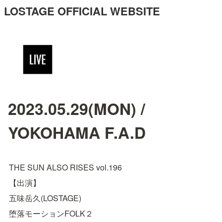
LOSTAGE OFFICIAL WEBSITE
2023.05.29(MON) /
YOKOHAMA F.A.D
THE SUN ALSO RISES vol.196
【出演】
五味岳久(LOSTAGE)
堕落モーションFOLK２