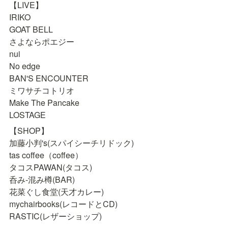
【LIVE】

IRIKO

GOAT BELL

さよならポエジー

nui

No edge

BAN'S ENCOUNTER

ミワサチコトリオ

Make The Pancake

LOSTAGE
【SHOP】

加藤小判's(スパイシーチリドック)

tas coffee（coffee）

タコスPAWAN(タコス)

呑み-混み樽(BAR)

花菜ぐし食堂(天才カレー)

mychairbooks(レコードとCD)

RASTIC(レザーショップ)