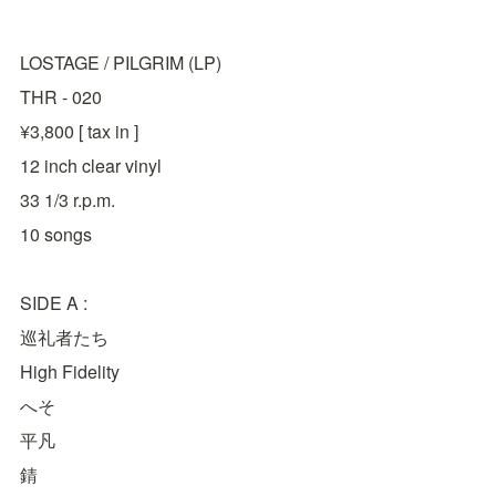
LOSTAGE / PILGRIM (LP)
THR - 020
¥3,800 [ tax in ]
12 inch clear vinyl
33 1/3 r.p.m.
10 songs
SIDE A :
巡礼者たち
High Fidelity
へそ
平凡
錆