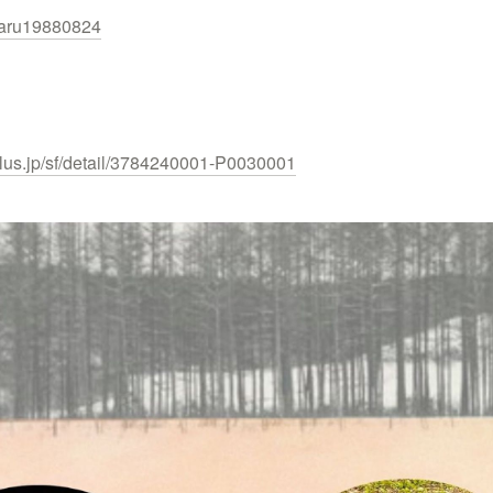
aru19880824
lus.jp/sf/detail/
3784240001-P0030001