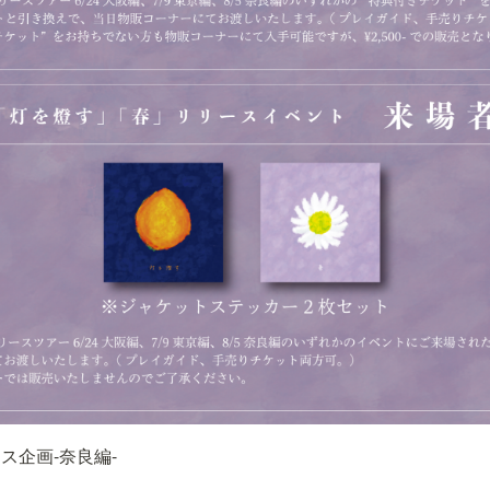
リース企画-奈良編-
