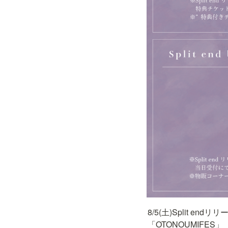
8/5(土)Split endリ
「OTONOUMIFES」
