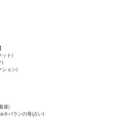
】

ット)



ション)

着屋)

aネバランの母(占い)