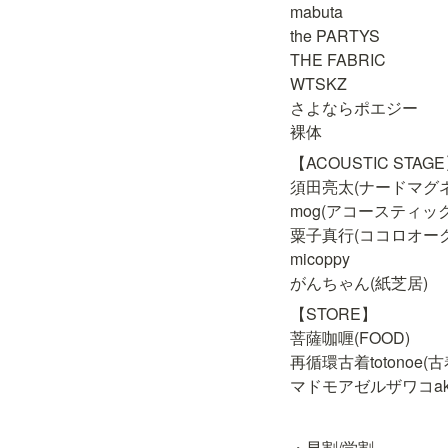
mabuta

the PARTYS

THE FABRIC

WTSKZ

さよならポエジー

裸体
【ACOUSTIC STAGE
須田亮太(ナードマグネ
mog(アコースティック)
粟子真行(ココロオーク
micoppy

がんちゃん(紙芝居)
【STORE】

菩薩咖喱(FOOD)

再循環古着totonoe(古
マドモアゼルザワコak