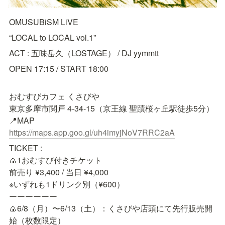
OMUSUBiSM LiVE
ACT : 五味岳久（LOSTAGE） / DJ yymmtt
OPEN 17:15 / START 18:00
おむすびカフェ くさびや

東京多摩市関戸 4-34-15（京王線 聖蹟桜ヶ丘駅徒歩5分）

https://maps.app.goo.gl/uh4imyjNoV7RRC2aA
TICKET : 

🍙1おむすび付きチケット

前売り ¥3,400 / 当日 ¥4,000

※いずれも1ドリンク別（¥600）

ーーーーーー

🍙6/8（月）〜6/13（土）：くさびや店頭にて先行販売開
始（枚数限定）
