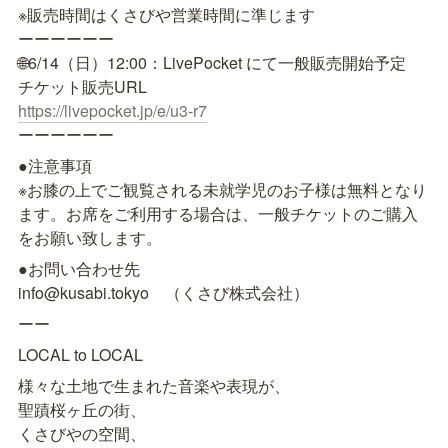
※販売時間はくさびや営業時間に準じます

ーーーーーー

🌐6/14（日）12:00：LivePocket にて一般販売開始予定

https://livepocket.jp/e/u3-r7
ーーーーーー
●注意事項

※お膝の上でご観覧される未就学児のお子様は無料となり
ます。お席をご利用する場合は、一般チケットのご購入
をお願い致します。
●お問い合わせ先

info@kusabi.tokyo　（くさび株式会社）
ーー
LOCAL to LOCAL
様々な土地で生まれた音楽や表現が、

聖蹟桜ヶ丘の街、

くさびやの空間、
