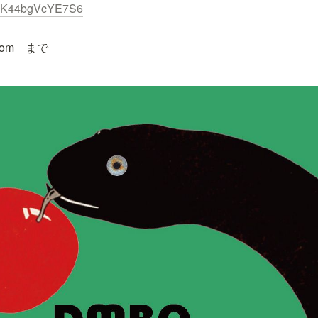
ftXK44bgVcYE7S6
.com　まで