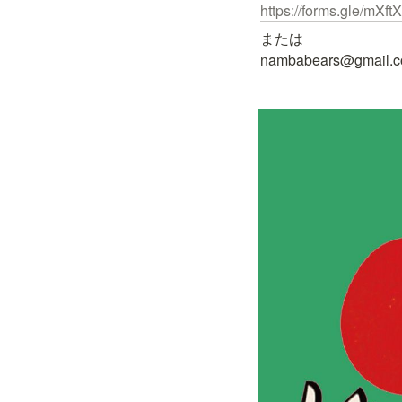
https://forms.gle/mX
または

nambabears@gmail