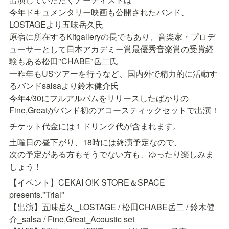
今年ドキュメンタリー映画も公開されたバンド、
LOSTAGEより五味岳久氏

原宿に所在するKitgalleryの長でもあり、音楽家・プロデ
ューサーとして日本アカデミー賞最優秀音楽賞の受賞経
験もある松田"CHABE"岳二氏

一昨年もUSツアーを行うなど、国内外で精力的に活動す
るバンドsalsaより鈴木健介氏

今年4/30にフルアルバムをリリースしたばかりの
Fine,Greatがバンド初のアコースティックセットで出演！
チケット代金には１ドリンク代が含まれます。
土曜日の昼下がり、18時には終演予定なので、

次の予定がある方もそうでない方も、ゆったり楽しみま
しょう！
【イベント】CEKAI O!K STORE＆SPACE 
presents."Trial"

【出演】五味岳久_LOSTAGE / 松田CHABE岳二 / 鈴木健
介_salsa / Fine,Great_Acoustic set
