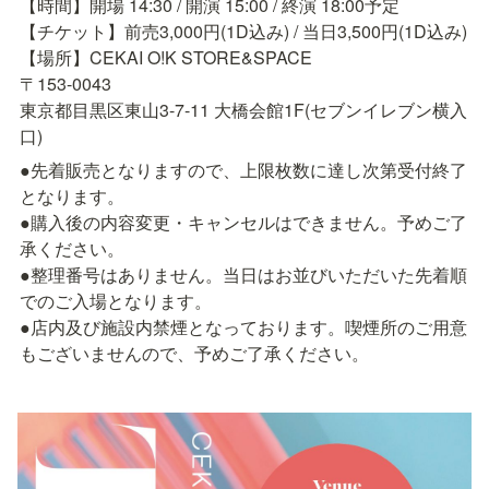
【時間】開場 14:30 / 開演 15:00 / 終演 18:00予定

【チケット】前売3,000円(1D込み) / 当日3,500円(1D込み)

【場所】CEKAI O!K STORE&SPACE

〒153-0043

東京都目黒区東山3-7-11 大橋会館1F(セブンイレブン横入
口)
●先着販売となりますので、上限枚数に達し次第受付終了
となります。

●購入後の内容変更・キャンセルはできません。予めご了
承ください。

●整理番号はありません。当日はお並びいただいた先着順
でのご入場となります。

●店内及び施設内禁煙となっております。喫煙所のご用意
もございませんので、予めご了承ください。