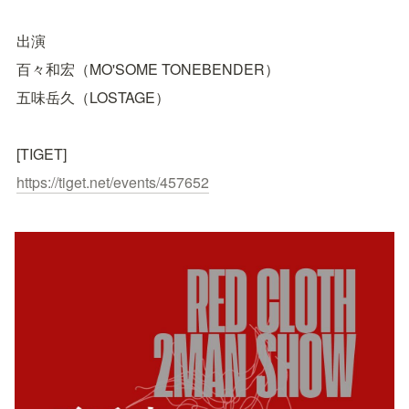
出演
百々和宏（MO'SOME TONEBENDER）
五味岳久（LOSTAGE）
[TIGET]
https://tiget.net/events/457652