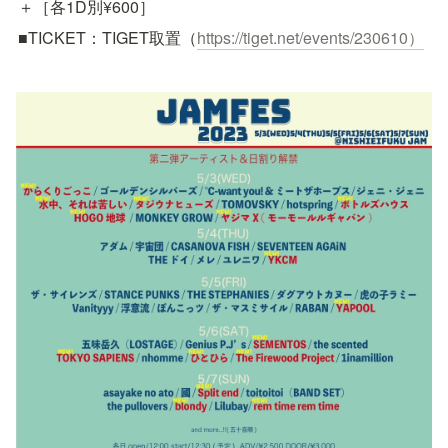
＋［各1D別¥600］
■TICKET：TIGET取置（
https://tiget.net/events/230610）