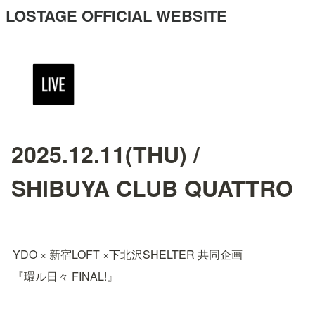
LOSTAGE OFFICIAL WEBSITE
2025.12.11(THU) /
SHIBUYA CLUB QUATTRO
YDO × 新宿LOFT ×下北沢SHELTER 共同企画
『環ル日々 FINAL!』
