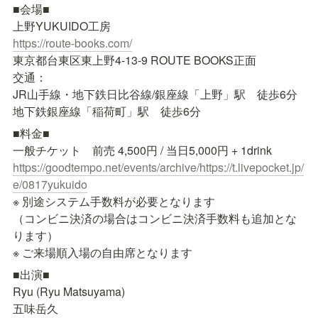
■会場■

https://route-books.com/
東京都台東区東上野4-13-9 ROUTE BOOKS正面

交通：

JR山手線・地下鉄日比谷線/銀座線「上野」駅　徒歩6分

地下鉄銀座線「稲荷町」駅　徒歩6分
■料金■

https://goodtempo.net/events/archive/
https://t.livepocket.jp/
e/0817yukuido
※ 別途システム手数料が必要となります

（コンビニ決済の場合はコンビニ決済手数料も追加とな
ります）

※ ご来場順入場の自由席となります
■出演■

Ryu (Ryu Matsuyama)

五味岳久