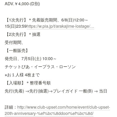
ADV.￥4,000-(D別)
【1次先行】＊先着販売期間、6/8(日)12:00～
15(日)23:59
https://w.pia.jp/t/arakajime-lostage/…
【2次先行】＊抽選
受付期間、
【一般販売】
発売日、7月5日(土) 10:00～
チケットぴあ・イープラス・ローソン
※お１人様 4枚まで
【入場順】＊整理番号順
先行(先着) →先行(抽選)→プレイガイド 一般(B) → 当日
詳細：
http://www.club-upset.com/home/event/club-upset-
20th-anniversary-%ef%bc%8ddoor%ef%bc%8d/