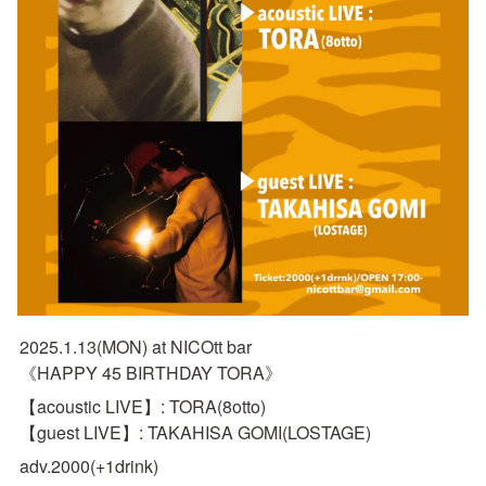
2025.1.13(MON) at NICOtt bar

《HAPPY 45 BIRTHDAY TORA》
【acoustic LIVE】: TORA(8otto)

【guest LIVE】: TAKAHISA GOMI(LOSTAGE)
adv.2000(+1drink)