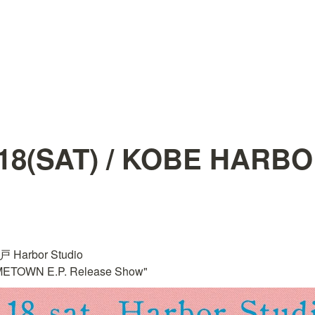
.18(SAT) / KOBE HARB
Harbor Studio

TOWN E.P. Release Show"