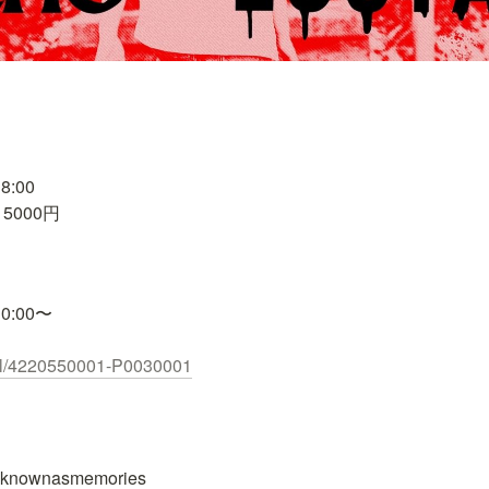
:00

: 5000円


0:00〜

etail/4220550001-P0030001