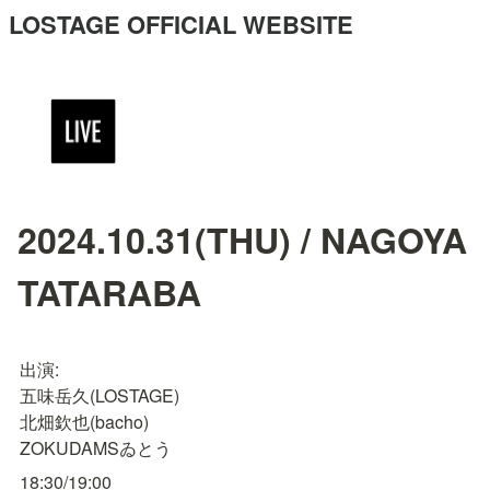
LOSTAGE OFFICIAL WEBSITE
2024.10.31(THU) / NAGOYA
TATARABA
出演:

五味岳久(LOSTAGE)

北畑欽也(bacho)

ZOKUDAMSゐとう
18:30/19:00
